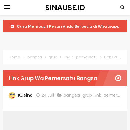
SINAUSE.ID
Cara Membuat Pesan Anda Berbeda di Whatsapp
Youtube Android 4.4 2: Cara Memutar Video Secara Mudah
Windows Server 2016: Mengenal Lebih Dekat Fitur Terbarunya
Home
bangsa
grup
link
pemersatu
Link Grup Wa Pemersatu Bangsa
Application Vnd Android Package Archive: Semua Yang Perlu Diketahui
Harga Laptop Acer Windows 10
Link Grup Wa Pemersatu Bangsa
Keytweak Windows 10
Kusina
24 Juli
bangsa
,
grup
,
link
,
pemersatu
Cara Menginstal Windows 11
Spesifikasi Windows 10
Android Waves Gbwhatsapp: A Better Choice For Messaging App