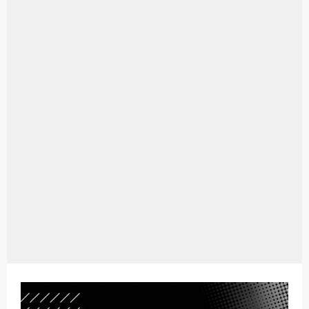
Aplikasi Laptop Windows 10: Solusi Terbaik Untuk Kebutuhan Komputasi Anda
Harga Airpods Android
Kelebihan Laptop Windows 7
Dazz Cam Android: Aplikasi Kamera Terbaik Untuk Android
Pengertian Windows 10
Link Grup Wa Pemersatu Bangsa
Power Window Universal: Solusi Praktis Untuk Kendaraan Anda
Foto Grup Wa: Cara Mudah Membuat Dan Menyimpan Foto Grup Whatsapp
Cara Cek Aktivasi Windows 10
Cara Menghapus Panggilan Di Ig
Bitcoin Miner Android: Apa Itu Dan Bagaimana Cara Menggunakannya