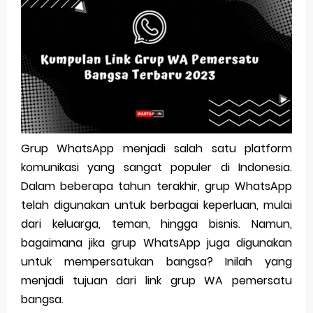
Pp Wa Couple Pasangan: Cara Terbaik Untuk Menjaga Hubungan
Cara Mengecek Windows Ori
Simpan Profil Ig Dengan Mudah
Aplikasi Togel Android: Solusi Praktis Untuk Pecinta Togel
Siap Video Call, tapi Download Aplikasinya Dulu, Abangku
Grup WhatsApp menjadi salah satu platform
komunikasi yang sangat populer di Indonesia.
Saturday, 8 August
Dalam beberapa tahun terakhir, grup WhatsApp
telah digunakan untuk berbagai keperluan, mulai
dari keluarga, teman, hingga bisnis. Namun,
bagaimana jika grup WhatsApp juga digunakan
untuk mempersatukan bangsa? Inilah yang
menjadi tujuan dari link grup WA pemersatu
bangsa.