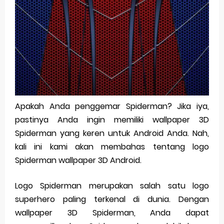
Pp Wa Couple Pasangan: Cara Terbaik Untuk Menjaga Hubungan
Cara Mengecek Windows Ori
Simpan Profil Ig Dengan Mudah
Aplikasi Togel Android: Solusi Praktis Untuk Pecinta Togel
Siap Video Call, tapi Download Aplikasinya Dulu, Abangku
Apakah Anda penggemar Spiderman? Jika iya,
pastinya Anda ingin memiliki wallpaper 3D
Saturday, 8 August
Spiderman yang keren untuk Android Anda. Nah,
kali ini kami akan membahas tentang logo
Spiderman wallpaper 3D Android.
Logo Spiderman merupakan salah satu logo
superhero paling terkenal di dunia. Dengan
wallpaper 3D Spiderman, Anda dapat