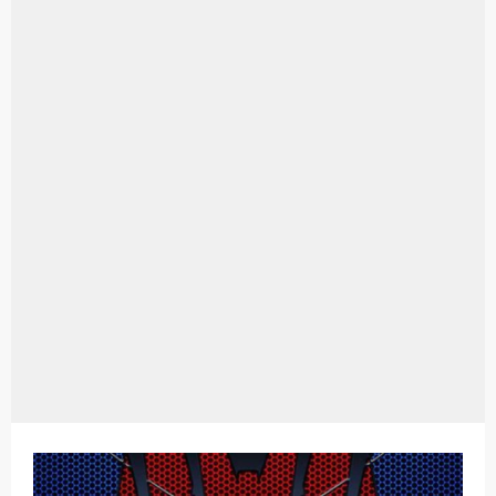
Aplikasi Laptop Windows 10: Solusi Terbaik Untuk Kebutuhan Komputasi Anda
Harga Airpods Android
Kelebihan Laptop Windows 7
Dazz Cam Android: Aplikasi Kamera Terbaik Untuk Android
Pengertian Windows 10
Link Grup Wa Pemersatu Bangsa
Power Window Universal: Solusi Praktis Untuk Kendaraan Anda
Foto Grup Wa: Cara Mudah Membuat Dan Menyimpan Foto Grup Whatsapp
Cara Cek Aktivasi Windows 10
Cara Menghapus Panggilan Di Ig
Bitcoin Miner Android: Apa Itu Dan Bagaimana Cara Menggunakannya