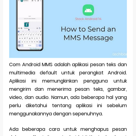
Pp Wa Couple Pasangan: Cara Terbaik Untuk Menjaga Hubungan
Cara Mengecek Windows Ori
Simpan Profil Ig Dengan Mudah
Aplikasi Togel Android: Solusi Praktis Untuk Pecinta Togel
Siap Video Call, tapi Download Aplikasinya Dulu, Abangku
Com Android MMS adalah aplikasi pesan teks dan
multimedia default untuk perangkat Android.
Monday, 10 August
Aplikasi ini memungkinkan pengguna untuk
mengirim dan menerima pesan teks, gambar,
video, dan audio. Namun, ada beberapa hal yang
perlu diketahui tentang aplikasi ini sebelum
menggunakannya dengan sepenuhnya.
Ada beberapa cara untuk menghapus pesan