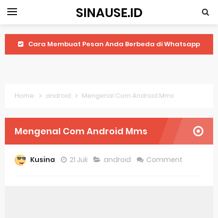
SINAUSE.ID
Cara Membuat Pesan Anda Berbeda di Whatsapp
Youtube Android 4.4 2: Cara Memutar Video Secara Mudah
Windows Server 2016: Mengenal Lebih Dekat Fitur Terbarunya
Home
android
Mengenal Com Android Mms
Application Vnd Android Package Archive: Semua Yang Perlu Diketahui
Harga Laptop Acer Windows 10
Mengenal Com Android Mms
Keytweak Windows 10
Kusina
21 Juli
android
Comment
Cara Menginstal Windows 11
Spesifikasi Windows 10
Android Waves Gbwhatsapp: A Better Choice For Messaging App