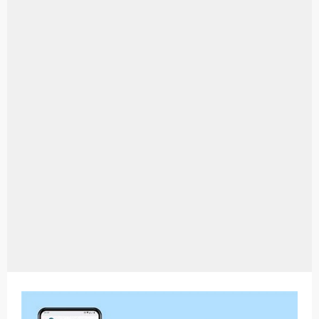
Aplikasi Laptop Windows 10: Solusi Terbaik Untuk Kebutuhan Komputasi Anda
Harga Airpods Android
Kelebihan Laptop Windows 7
Dazz Cam Android: Aplikasi Kamera Terbaik Untuk Android
Pengertian Windows 10
Link Grup Wa Pemersatu Bangsa
Power Window Universal: Solusi Praktis Untuk Kendaraan Anda
Foto Grup Wa: Cara Mudah Membuat Dan Menyimpan Foto Grup Whatsapp
Cara Cek Aktivasi Windows 10
Cara Menghapus Panggilan Di Ig
Bitcoin Miner Android: Apa Itu Dan Bagaimana Cara Menggunakannya