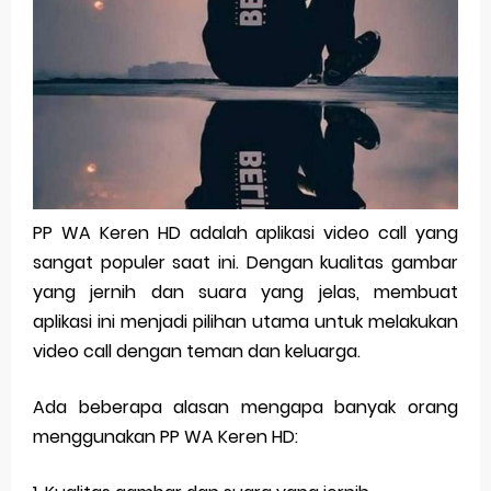
Pp Wa Couple Pasangan: Cara Terbaik Untuk Menjaga Hubungan
Cara Mengecek Windows Ori
Simpan Profil Ig Dengan Mudah
Aplikasi Togel Android: Solusi Praktis Untuk Pecinta Togel
Siap Video Call, tapi Download Aplikasinya Dulu, Abangku
PP WA Keren HD adalah aplikasi video call yang
sangat populer saat ini. Dengan kualitas gambar
Friday, 7 August
yang jernih dan suara yang jelas, membuat
aplikasi ini menjadi pilihan utama untuk melakukan
video call dengan teman dan keluarga.
Ada beberapa alasan mengapa banyak orang
menggunakan PP WA Keren HD: