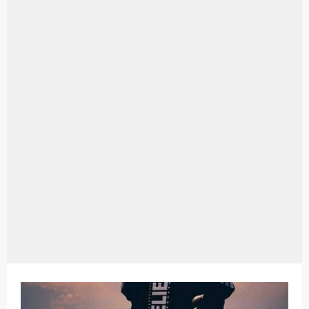
Aplikasi Laptop Windows 10: Solusi Terbaik Untuk Kebutuhan Komputasi Anda
Harga Airpods Android
Kelebihan Laptop Windows 7
Dazz Cam Android: Aplikasi Kamera Terbaik Untuk Android
Pengertian Windows 10
Link Grup Wa Pemersatu Bangsa
Power Window Universal: Solusi Praktis Untuk Kendaraan Anda
Foto Grup Wa: Cara Mudah Membuat Dan Menyimpan Foto Grup Whatsapp
Cara Cek Aktivasi Windows 10
Cara Menghapus Panggilan Di Ig
Bitcoin Miner Android: Apa Itu Dan Bagaimana Cara Menggunakannya