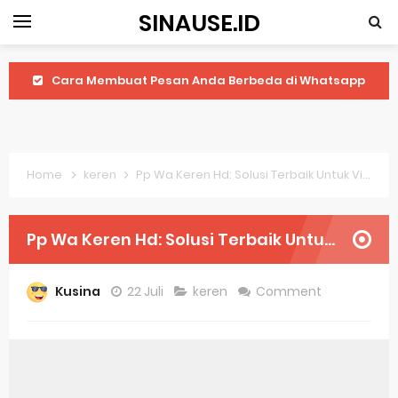
SINAUSE.ID
Cara Membuat Pesan Anda Berbeda di Whatsapp
Youtube Android 4.4 2: Cara Memutar Video Secara Mudah
Windows Server 2016: Mengenal Lebih Dekat Fitur Terbarunya
Home
keren
Pp Wa Keren Hd: Solusi Terbaik Untuk Video Call Jarak Jauh
Application Vnd Android Package Archive: Semua Yang Perlu Diketahui
Harga Laptop Acer Windows 10
Pp Wa Keren Hd: Solusi Terbaik Untuk Video Call Jarak Jauh
Keytweak Windows 10
Kusina
22 Juli
keren
Comment
Cara Menginstal Windows 11
Spesifikasi Windows 10
Android Waves Gbwhatsapp: A Better Choice For Messaging App