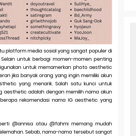
r Android: Apa Itu Dan Bagaimana Cara Menggunakannya
e Pasangan: Cara Terbaik Untuk Menjaga Hubungan
ek Windows Ori
l Ig Dengan Mudah
u platform media sosial yang sangat populer di
l Android: Solusi Praktis Untuk Pecinta Togel
i. Selain untuk berbagi momen-momen penting
ll, tapi Download Aplikasinya Dulu, Abangku
 digunakan untuk memamerkan photo aesthetic
ran jika banyak orang yang ingin memiliki akun
thetic yang menarik. Salah satu kunci untuk
 aesthetic adalah dengan memilih nama akun
beberapa rekomendasi nama IG aesthetic yang
eperti @annisa atau @fahmi memang mudah
di kelemahan. Sebab, nama-nama tersebut sangat