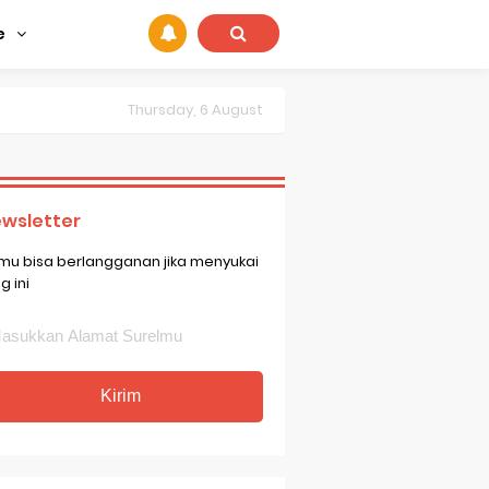
e
Thursday, 6 August
wsletter
mu bisa berlangganan jika menyukai
g ini