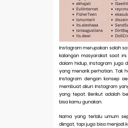
Bitcoin Mine
Pp Wa Coupl
Cara Mengec
Simpan Profi
Instagram merupakan salah sat
Aplikasi Toge
kalangan masyarakat saat in
Siap Video Ca
dalam hidup, Instagram juga
yang menarik perhatian. Tak he
Instagram dengan konsep aes
membuat akun Instagram yang
yang tepat. Berikut adalah 
bisa kamu gunakan.
Nama yang terlalu umum s
diingat, tapi juga bisa menja