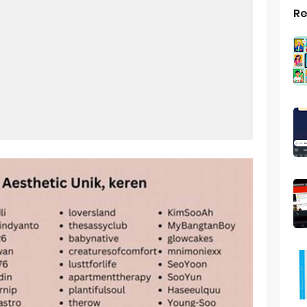
Re
top Windows 10: Solusi Terbaik Untuk Kebutuhan Komputasi Anda
s Android
ptop Windows 7
roid: Aplikasi Kamera Terbaik Untuk Android
indows 10
a Pemersatu Bangsa
 Universal: Solusi Praktis Untuk Kendaraan Anda
a: Cara Mudah Membuat Dan Menyimpan Foto Grup Whatsapp
ivasi Windows 10
us Panggilan Di Ig