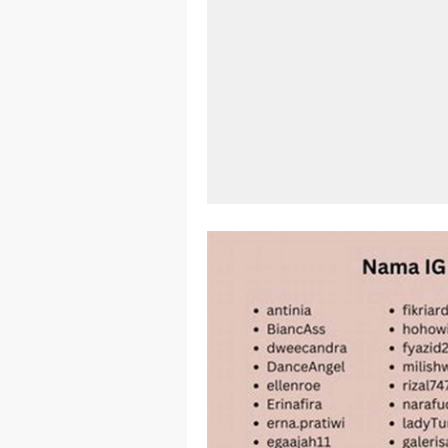
Aplikasi Lap
Harga Airpod
Kelebihan La
Dazz Cam And
Pengertian W
Link Grup W
Power Window
Foto Grup W
Cara Cek Akt
Cara Menghap