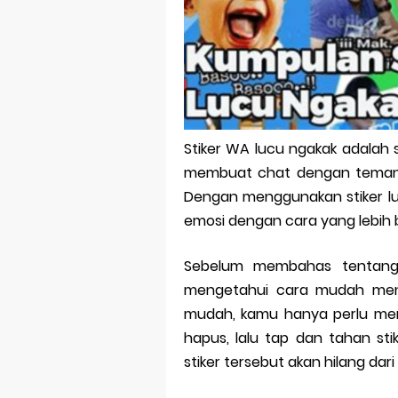
Bitcoin Mine
Pp Wa Coupl
Cara Mengec
Simpan Profi
Stiker WA lucu ngakak adalah
Aplikasi Toge
membuat chat dengan teman 
Siap Video Ca
Dengan menggunakan stiker lu
emosi dengan cara yang lebih be
Sebelum membahas tentang 
mengetahui cara mudah meng
mudah, kamu hanya perlu memb
hapus, lalu tap dan tahan stik
stiker tersebut akan hilang dar