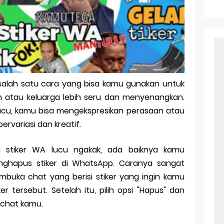
r Android: Apa Itu Dan Bagaimana Cara Menggunakannya
e Pasangan: Cara Terbaik Untuk Menjaga Hubungan
ek Windows Ori
l Ig Dengan Mudah
 salah satu cara yang bisa kamu gunakan untuk
l Android: Solusi Praktis Untuk Pecinta Togel
atau keluarga lebih seru dan menyenangkan.
ll, tapi Download Aplikasinya Dulu, Abangku
cu, kamu bisa mengekspresikan perasaan atau
rvariasi dan kreatif.
stiker WA lucu ngakak, ada baiknya kamu
hapus stiker di WhatsApp. Caranya sangat
uka chat yang berisi stiker yang ingin kamu
er tersebut. Setelah itu, pilih opsi "Hapus" dan
i chat kamu.