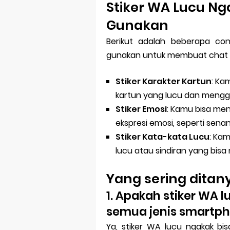
Stiker WA Lucu N
Gunakan
Berikut adalah beberapa co
gunakan untuk membuat chat m
Stiker Karakter Kartun
: Ka
kartun yang lucu dan meng
Stiker Emosi
: Kamu bisa me
ekspresi emosi, seperti senan
Stiker Kata-kata Lucu
: Ka
lucu atau sindiran yang bi
Yang sering dita
1. Apakah stiker WA 
semua jenis smartp
Ya, stiker WA lucu ngakak bi