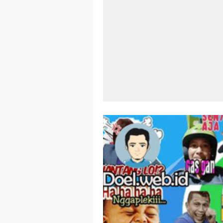
Aplikasi Lap
Harga Airpod
Kelebihan La
Dazz Cam And
Pengertian W
Link Grup W
Power Window
Foto Grup W
Cara Cek Akt
Cara Menghap