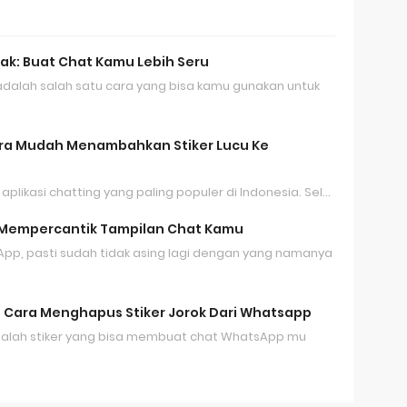
ak: Buat Chat Kamu Lebih Seru
 adalah salah satu cara yang bisa kamu gunakan untuk
ara Mudah Menambahkan Stiker Lucu Ke
aplikasi chatting yang paling populer di Indonesia. Sel…
a Mempercantik Tampilan Chat Kamu
p, pasti sudah tidak asing lagi dengan yang namanya
g: Cara Menghapus Stiker Jorok Dari Whatsapp
dalah stiker yang bisa membuat chat WhatsApp mu