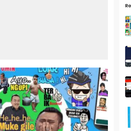
Re
top Windows 10: Solusi Terbaik Untuk Kebutuhan Komputasi Anda
s Android
ptop Windows 7
roid: Aplikasi Kamera Terbaik Untuk Android
indows 10
a Pemersatu Bangsa
 Universal: Solusi Praktis Untuk Kendaraan Anda
a: Cara Mudah Membuat Dan Menyimpan Foto Grup Whatsapp
ivasi Windows 10
us Panggilan Di Ig