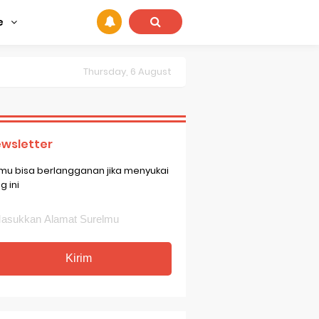
e
Thursday, 6 August
wsletter
mu bisa berlangganan jika menyukai
g ini