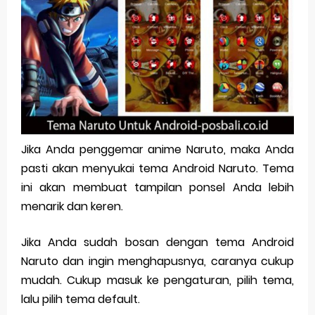
Pp Wa Couple Pasangan: Cara Terbaik Untuk Menjaga Hubungan
Cara Mengecek Windows Ori
Simpan Profil Ig Dengan Mudah
Aplikasi Togel Android: Solusi Praktis Untuk Pecinta Togel
Siap Video Call, tapi Download Aplikasinya Dulu, Abangku
Jika Anda penggemar anime Naruto, maka Anda
pasti akan menyukai tema Android Naruto. Tema
Saturday, 8 August
ini akan membuat tampilan ponsel Anda lebih
menarik dan keren.
Jika Anda sudah bosan dengan tema Android
Naruto dan ingin menghapusnya, caranya cukup
mudah. Cukup masuk ke pengaturan, pilih tema,
lalu pilih tema default.