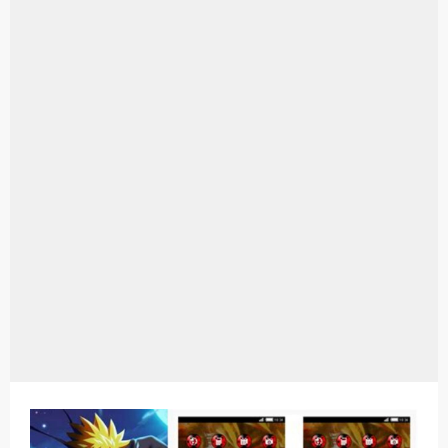
Aplikasi Laptop Windows 10: Solusi Terbaik Untuk Kebutuhan Komputasi Anda
Harga Airpods Android
Kelebihan Laptop Windows 7
Dazz Cam Android: Aplikasi Kamera Terbaik Untuk Android
Pengertian Windows 10
Link Grup Wa Pemersatu Bangsa
Power Window Universal: Solusi Praktis Untuk Kendaraan Anda
Foto Grup Wa: Cara Mudah Membuat Dan Menyimpan Foto Grup Whatsapp
Cara Cek Aktivasi Windows 10
Cara Menghapus Panggilan Di Ig
Bitcoin Miner Android: Apa Itu Dan Bagaimana Cara Menggunakannya