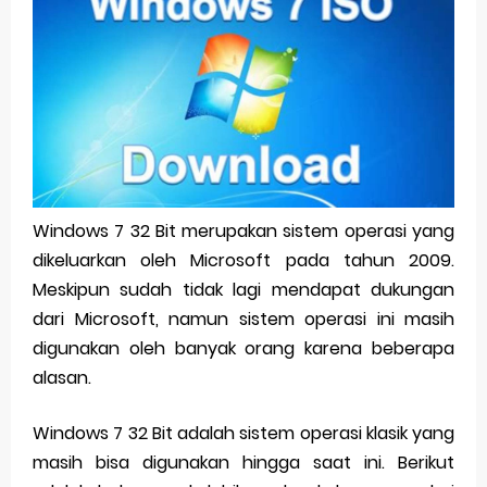
Pp Wa Couple Pasangan: Cara Terbaik Untuk Menjaga Hubungan
Cara Mengecek Windows Ori
Simpan Profil Ig Dengan Mudah
Aplikasi Togel Android: Solusi Praktis Untuk Pecinta Togel
Siap Video Call, tapi Download Aplikasinya Dulu, Abangku
Windows 7 32 Bit merupakan sistem operasi yang
dikeluarkan oleh Microsoft pada tahun 2009.
Friday, 7 August
Meskipun sudah tidak lagi mendapat dukungan
dari Microsoft, namun sistem operasi ini masih
digunakan oleh banyak orang karena beberapa
alasan.
Windows 7 32 Bit adalah sistem operasi klasik yang
masih bisa digunakan hingga saat ini. Berikut