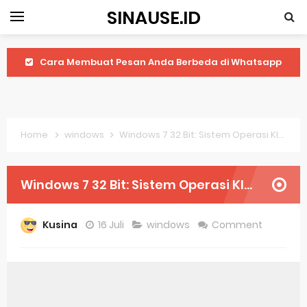
SINAUSE.ID
Cara Membuat Pesan Anda Berbeda di Whatsapp
Youtube Android 4.4 2: Cara Memutar Video Secara Mudah
Windows Server 2016: Mengenal Lebih Dekat Fitur Terbarunya
Home
windows
Windows 7 32 Bit: Sistem Operasi Klasik Yang Masih Bisa Dipakai
Application Vnd Android Package Archive: Semua Yang Perlu Diketahui
Harga Laptop Acer Windows 10
Windows 7 32 Bit: Sistem Operasi Klasik Yang Masih Bisa Dipakai
Keytweak Windows 10
Kusina
16 Juli
windows
Comment
Cara Menginstal Windows 11
Spesifikasi Windows 10
Android Waves Gbwhatsapp: A Better Choice For Messaging App