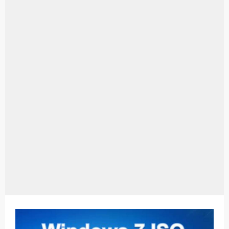
Aplikasi Laptop Windows 10: Solusi Terbaik Untuk Kebutuhan Komputasi Anda
Harga Airpods Android
Kelebihan Laptop Windows 7
Dazz Cam Android: Aplikasi Kamera Terbaik Untuk Android
Pengertian Windows 10
Link Grup Wa Pemersatu Bangsa
Power Window Universal: Solusi Praktis Untuk Kendaraan Anda
Foto Grup Wa: Cara Mudah Membuat Dan Menyimpan Foto Grup Whatsapp
Cara Cek Aktivasi Windows 10
Cara Menghapus Panggilan Di Ig
Bitcoin Miner Android: Apa Itu Dan Bagaimana Cara Menggunakannya