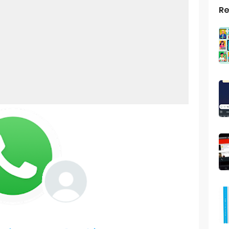
Re
top Windows 10: Solusi Terbaik Untuk Kebutuhan Komputasi Anda
s Android
ptop Windows 7
roid: Aplikasi Kamera Terbaik Untuk Android
indows 10
a Pemersatu Bangsa
 Universal: Solusi Praktis Untuk Kendaraan Anda
a: Cara Mudah Membuat Dan Menyimpan Foto Grup Whatsapp
ivasi Windows 10
us Panggilan Di Ig