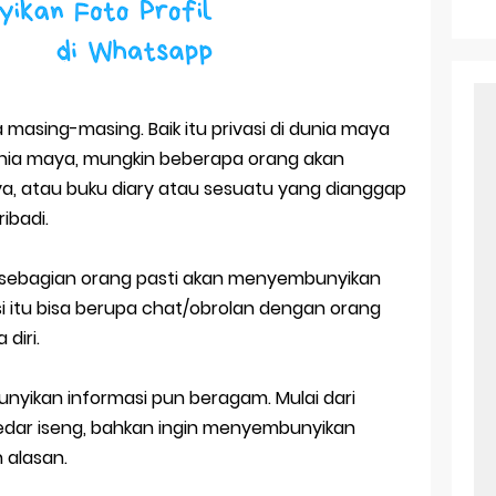
r Android: Apa Itu Dan Bagaimana Cara Menggunakannya
e Pasangan: Cara Terbaik Untuk Menjaga Hubungan
ek Windows Ori
a masing-masing. Baik itu privasi di dunia maya
l Ig Dengan Mudah
unia maya, mungkin beberapa orang akan
, atau buku diary atau sesuatu yang dianggap
l Android: Solusi Praktis Untuk Pecinta Togel
ibadi.
ll, tapi Download Aplikasinya Dulu, Abangku
a, sebagian orang pasti akan menyembunyikan
si itu bisa berupa chat/obrolan dengan orang
 diri.
yikan informasi pun beragam. Mulai dari
kedar iseng, bahkan ingin menyembunyikan
n alasan.