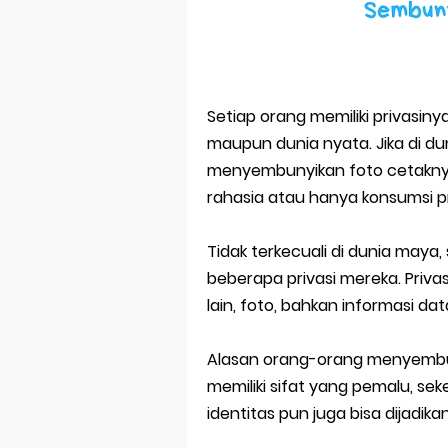
Bitcoin Mine
Pp Wa Coupl
Cara Mengec
Setiap orang memiliki privasiny
Simpan Profi
maupun dunia nyata. Jika di d
menyembunyikan foto cetaknya
Aplikasi Toge
rahasia atau hanya konsumsi pr
Siap Video Ca
Tidak terkecuali di dunia may
beberapa privasi mereka. Priva
lain, foto, bahkan informasi data
Alasan orang-orang menyembun
memiliki sifat yang pemalu, se
identitas pun juga bisa dijadika