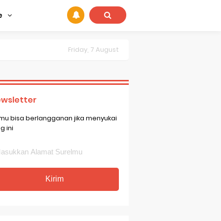
e
Friday, 7 August
wsletter
mu bisa berlangganan jika menyukai
g ini