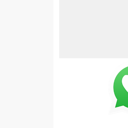
Aplikasi Lap
Harga Airpod
Kelebihan La
Dazz Cam And
Pengertian W
Link Grup W
Power Window
Foto Grup W
Cara Cek Akt
Cara Menghap