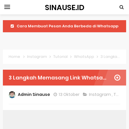
SINAUSE.ID
Cara Membuat Pesan Anda Berbeda di Whatsapp
Youtube Android 4.4 2: Cara Memutar Video Secara Mudah
Windows Server 2016: Mengenal Lebih Dekat Fitur Terbarunya
Home
Instagram
Tutorial
WhatsApp
3 Langkah Memasang Link Whatsapp di Bio Instagram
Application Vnd Android Package Archive: Semua Yang Perlu Diketahui
Harga Laptop Acer Windows 10
3 Langkah Memasang Link Whatsapp di Bio Instagram
Keytweak Windows 10
Admin Sinause
13 Oktober
Instagram
,
Tutorial
Cara Menginstal Windows 11
Spesifikasi Windows 10
Android Waves Gbwhatsapp: A Better Choice For Messaging App