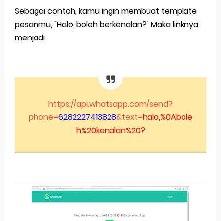
Sebagai contoh, kamu ingin membuat template
pesanmu, "Halo, boleh berkenalan?" Maka linknya
menjadi
https://api.whatsapp.com/send?
phone=
6282227413828
&text=
halo,%0Abole
h%20kenalan%20?