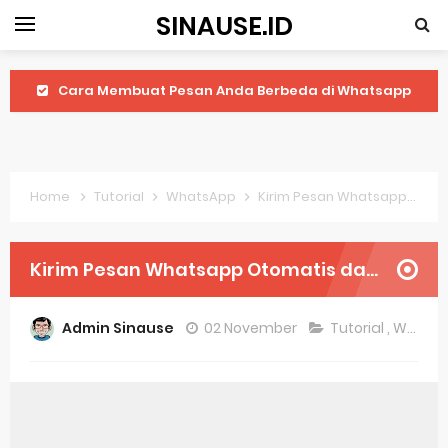
SINAUSE.ID
Cara Membuat Pesan Anda Berbeda di Whatsapp
Youtube Android 4.4 2: Cara Memutar Video Secara Mudah
Windows Server 2016: Mengenal Lebih Dekat Fitur Terbarunya
Home
Tutorial
WhatsApp
Kirim Pesan Whatsapp Otomatis dan Terjadwal
Application Vnd Android Package Archive: Semua Yang Perlu Diketahui
Harga Laptop Acer Windows 10
Kirim Pesan Whatsapp Otomatis dan Terjadwal
Keytweak Windows 10
Admin Sinause
02 November
Tutorial
,
WhatsApp
Cara Menginstal Windows 11
Spesifikasi Windows 10
Android Waves Gbwhatsapp: A Better Choice For Messaging App