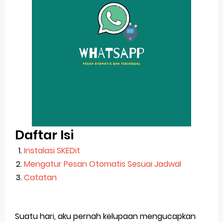
Pp Wa Couple Pasangan: Cara Terbaik Untuk Menjaga Hubungan
Cara Mengecek Windows Ori
Simpan Profil Ig Dengan Mudah
Aplikasi Togel Android: Solusi Praktis Untuk Pecinta Togel
Siap Video Call, tapi Download Aplikasinya Dulu, Abangku
Thursday, 6 August
Daftar Isi
Instalasi SKEDit
Mengatur Pesan Otomatis Sesuai Jadwal
Catatan
Suatu hari, aku pernah kelupaan mengucapkan