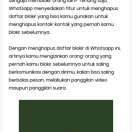
sengaja memblokir orang lain? Tenang saja,
Whatsapp menyediakan fitur untuk menghapus
Siap Video Call, tapi Download Aplikasinya Dulu, Abangku
daftar blokir yang bisa kamu gunakan untuk
Cara Membuat Pesan Anda Berbeda di Whatsapp
menghapus kontak-kontak yang pernah kamu
blokir sebelumnya.
Youtube Android 4.4 2: Cara Memutar Video Secara Mudah
Windows Server 2016: Mengenal Lebih Dekat Fitur Terbarunya
Dengan menghapus daftar blokir di Whatsapp ini,
artinya kamu mengizinkan orang-orang yang
Application Vnd Android Package Archive: Semua Yang Perlu Diketahui
pernah kamu blokir sebelumnya untuk saling
berkomunikasi dengan dirimu, kalian bisa saling
Friday, 7 August
berbalas pesan, melakukan panggilan video
maupun panggilan suara.