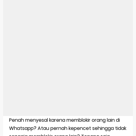
Pengertian Windows 10
Link Grup Wa Pemersatu Bangsa
Power Window Universal: Solusi Praktis Untuk Kendaraan Anda
Foto Grup Wa: Cara Mudah Membuat Dan Menyimpan Foto Grup Whatsapp
Cara Cek Aktivasi Windows 10
Cara Menghapus Panggilan Di Ig
Bitcoin Miner Android: Apa Itu Dan Bagaimana Cara Menggunakannya
Pp Wa Couple Pasangan: Cara Terbaik Untuk Menjaga Hubungan
Cara Mengecek Windows Ori
Penah menyesal karena memblokir orang lain di
Simpan Profil Ig Dengan Mudah
Whatsapp? Atau pernah kepencet sehingga tidak
Aplikasi Togel Android: Solusi Praktis Untuk Pecinta Togel