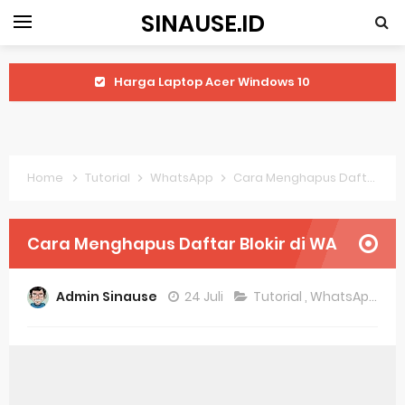
SINAUSE.ID
Harga Laptop Acer Windows 10
Keytweak Windows 10
Cara Menginstal Windows 11
Home
Tutorial
WhatsApp
Cara Menghapus Daftar Blokir di WA
Spesifikasi Windows 10
Android Waves Gbwhatsapp: A Better Choice For Messaging App
Cara Menghapus Daftar Blokir di WA
Aplikasi Laptop Windows 10: Solusi Terbaik Untuk Kebutuhan Komputasi Anda
Admin Sinause
24 Juli
Tutorial
,
WhatsApp
Harga Airpods Android
Kelebihan Laptop Windows 7
Dazz Cam Android: Aplikasi Kamera Terbaik Untuk Android