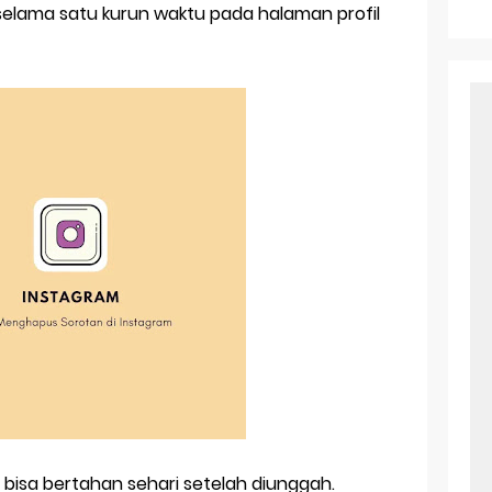
r Android: Apa Itu Dan Bagaimana Cara Menggunakannya
elama satu kurun waktu pada halaman profil
e Pasangan: Cara Terbaik Untuk Menjaga Hubungan
ek Windows Ori
l Ig Dengan Mudah
l Android: Solusi Praktis Untuk Pecinta Togel
ll, tapi Download Aplikasinya Dulu, Abangku
a bisa bertahan sehari setelah diunggah.