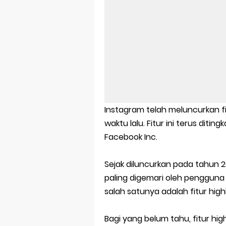
Aplikasi Lap
Harga Airpod
Kelebihan La
Dazz Cam And
Pengertian W
Instagram telah meluncurkan f
Link Grup W
waktu lalu. Fitur ini terus dit
Facebook Inc.
Power Window
Sejak diluncurkan pada tahun 201
Foto Grup W
paling digemari oleh pengguna In
Cara Cek Akt
salah satunya adalah fitur highl
Cara Menghap
Bagi yang belum tahu, fitur hig