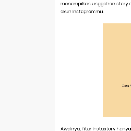
Bitcoin Mine
menampilkan unggahan story s
akun Instagrammu.
Pp Wa Coupl
Cara Mengec
Simpan Profi
Aplikasi Toge
Siap Video Ca
Awalnya, fitur Instastory hany