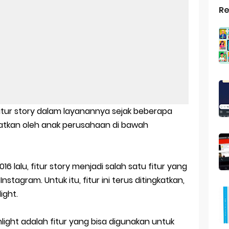
Re
top Windows 10: Solusi Terbaik Untuk Kebutuhan Komputasi Anda
s Android
ptop Windows 7
roid: Aplikasi Kamera Terbaik Untuk Android
indows 10
itur story dalam layanannya sejak beberapa
a Pemersatu Bangsa
ingkatkan oleh anak perusahaan di bawah
 Universal: Solusi Praktis Untuk Kendaraan Anda
6 lalu, fitur story menjadi salah satu fitur yang
a: Cara Mudah Membuat Dan Menyimpan Foto Grup Whatsapp
stagram. Untuk itu, fitur ini terus ditingkatkan,
ivasi Windows 10
ight.
us Panggilan Di Ig
hlight adalah fitur yang bisa digunakan untuk