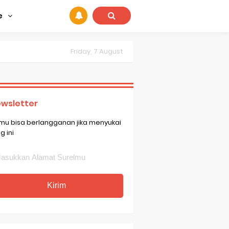
e
Friday, 7 August
wsletter
mu bisa berlangganan jika menyukai
g ini