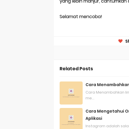
yang lebih manjur, cantumkan 
Selamat mencoba!
S
Related Posts
Cara Menambahkan L
Cara Menambahkan link 
me…
Cara Mengetahui Or
Aplikasi
Instagram adalah salah