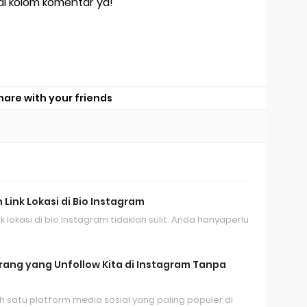
di kolom komentar ya!
hare with your friends
ink Lokasi di Bio Instagram
lokasi di bio Instagram tidaklah sulit. Anda hanyaperlu
ang yang Unfollow Kita di Instagram Tanpa
 satu platform media sosial yang paling populer di