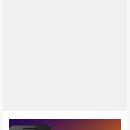
Aplikasi Laptop Windows 10: Solusi Terbaik Untuk Kebutuhan Komputasi Anda
Harga Airpods Android
Kelebihan Laptop Windows 7
Dazz Cam Android: Aplikasi Kamera Terbaik Untuk Android
Pengertian Windows 10
Link Grup Wa Pemersatu Bangsa
Power Window Universal: Solusi Praktis Untuk Kendaraan Anda
Foto Grup Wa: Cara Mudah Membuat Dan Menyimpan Foto Grup Whatsapp
Cara Cek Aktivasi Windows 10
Cara Menghapus Panggilan Di Ig
Bitcoin Miner Android: Apa Itu Dan Bagaimana Cara Menggunakannya