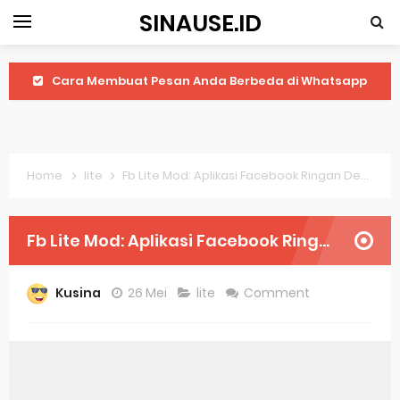
SINAUSE.ID
Cara Membuat Pesan Anda Berbeda di Whatsapp
Youtube Android 4.4 2: Cara Memutar Video Secara Mudah
Windows Server 2016: Mengenal Lebih Dekat Fitur Terbarunya
Home
lite
Fb Lite Mod: Aplikasi Facebook Ringan Dengan Fitur Modifikasi
Application Vnd Android Package Archive: Semua Yang Perlu Diketahui
Harga Laptop Acer Windows 10
Fb Lite Mod: Aplikasi Facebook Ringan Dengan Fitur Modifikasi
Keytweak Windows 10
Kusina
26 Mei
lite
Comment
Cara Menginstal Windows 11
Spesifikasi Windows 10
Android Waves Gbwhatsapp: A Better Choice For Messaging App