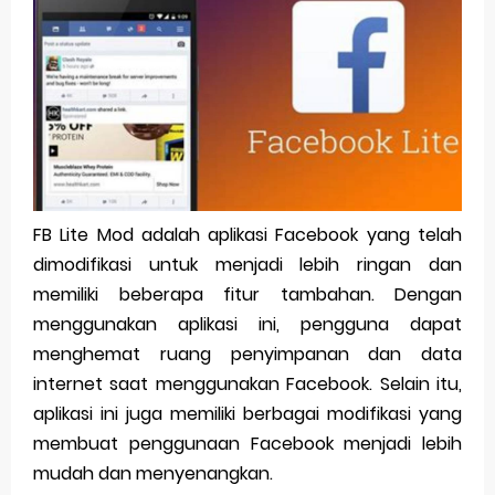
Pp Wa Couple Pasangan: Cara Terbaik Untuk Menjaga Hubungan
Cara Mengecek Windows Ori
Simpan Profil Ig Dengan Mudah
Aplikasi Togel Android: Solusi Praktis Untuk Pecinta Togel
Siap Video Call, tapi Download Aplikasinya Dulu, Abangku
FB Lite Mod adalah aplikasi Facebook yang telah
dimodifikasi untuk menjadi lebih ringan dan
Friday, 7 August
memiliki beberapa fitur tambahan. Dengan
menggunakan aplikasi ini, pengguna dapat
menghemat ruang penyimpanan dan data
internet saat menggunakan Facebook. Selain itu,
aplikasi ini juga memiliki berbagai modifikasi yang
membuat penggunaan Facebook menjadi lebih
mudah dan menyenangkan.