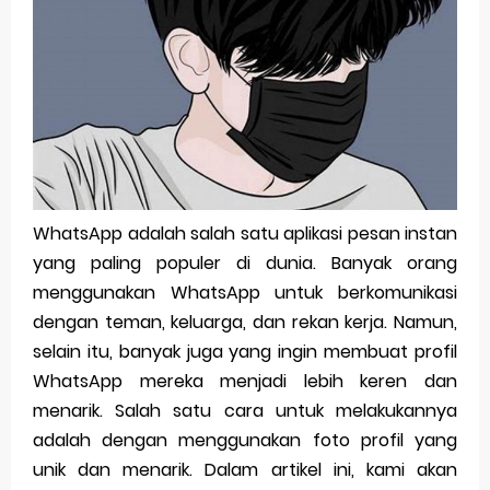
Pp Wa Couple Pasangan: Cara Terbaik Untuk Menjaga Hubungan
Cara Mengecek Windows Ori
Simpan Profil Ig Dengan Mudah
Aplikasi Togel Android: Solusi Praktis Untuk Pecinta Togel
Siap Video Call, tapi Download Aplikasinya Dulu, Abangku
WhatsApp adalah salah satu aplikasi pesan instan
yang paling populer di dunia. Banyak orang
Thursday, 6 August
menggunakan WhatsApp untuk berkomunikasi
dengan teman, keluarga, dan rekan kerja. Namun,
selain itu, banyak juga yang ingin membuat profil
WhatsApp mereka menjadi lebih keren dan
menarik. Salah satu cara untuk melakukannya
adalah dengan menggunakan foto profil yang
unik dan menarik. Dalam artikel ini, kami akan