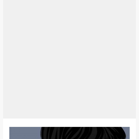
Aplikasi Laptop Windows 10: Solusi Terbaik Untuk Kebutuhan Komputasi Anda
Harga Airpods Android
Kelebihan Laptop Windows 7
Dazz Cam Android: Aplikasi Kamera Terbaik Untuk Android
Pengertian Windows 10
Link Grup Wa Pemersatu Bangsa
Power Window Universal: Solusi Praktis Untuk Kendaraan Anda
Foto Grup Wa: Cara Mudah Membuat Dan Menyimpan Foto Grup Whatsapp
Cara Cek Aktivasi Windows 10
Cara Menghapus Panggilan Di Ig
Bitcoin Miner Android: Apa Itu Dan Bagaimana Cara Menggunakannya