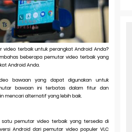
r Android: Apa Itu Dan Bagaimana Cara Menggunakannya
e Pasangan: Cara Terbaik Untuk Menjaga Hubungan
ek Windows Ori
l Ig Dengan Mudah
video terbaik untuk perangkat Android Anda?
l Android: Solusi Praktis Untuk Pecinta Togel
 membahas beberapa pemutar video terbaik yang
ll, tapi Download Aplikasinya Dulu, Abangku
kat Android Anda.
video bawaan yang dapat digunakan untuk
utar bawaan ini terbatas dalam fitur dan
mencari alternatif yang lebih baik.
 satu pemutar video terbaik yang tersedia di
 versi Android dari pemutar video populer VLC