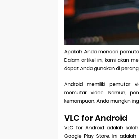
Bitcoin Mine
Pp Wa Coupl
Cara Mengec
Simpan Profi
Apakah Anda mencari pemutar 
Aplikasi Toge
Dalam artikel ini, kami akan
Siap Video Ca
dapat Anda gunakan di perang
Android memiliki pemutar 
memutar video. Namun, pem
kemampuan. Anda mungkin ingin 
VLC for Android
VLC for Android adalah salah
Google Play Store. Ini adalah