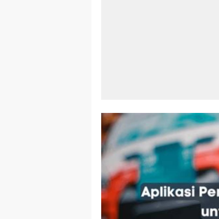
Aplikasi Lap
Harga Airpod
Kelebihan La
Dazz Cam And
Pengertian W
Link Grup W
Power Window
Foto Grup W
Cara Cek Akt
Cara Menghap