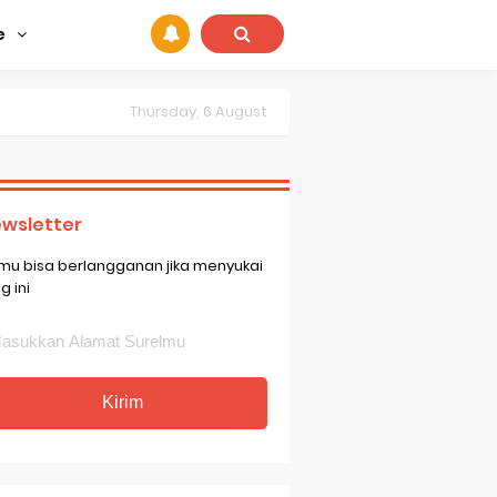
e
Thursday, 6 August
wsletter
mu bisa berlangganan jika menyukai
g ini