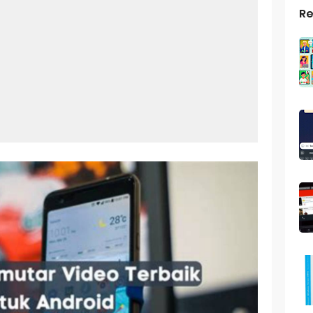
Re
top Windows 10: Solusi Terbaik Untuk Kebutuhan Komputasi Anda
s Android
ptop Windows 7
roid: Aplikasi Kamera Terbaik Untuk Android
indows 10
a Pemersatu Bangsa
 Universal: Solusi Praktis Untuk Kendaraan Anda
a: Cara Mudah Membuat Dan Menyimpan Foto Grup Whatsapp
ivasi Windows 10
us Panggilan Di Ig