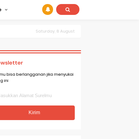
e
Saturday, 8 August
wsletter
mu bisa berlangganan jika menyukai
g ini