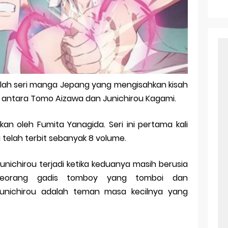
r Android: Apa Itu Dan Bagaimana Cara Menggunakannya
e Pasangan: Cara Terbaik Untuk Menjaga Hubungan
ek Windows Ori
l Ig Dengan Mudah
h seri manga Jepang yang mengisahkan kisah
l Android: Solusi Praktis Untuk Pecinta Togel
antara Tomo Aizawa dan Junichirou Kagami.
ll, tapi Download Aplikasinya Dulu, Abangku
sikan oleh Fumita Yanagida. Seri ini pertama kali
i telah terbit sebanyak 8 volume.
nichirou terjadi ketika keduanya masih berusia
seorang gadis tomboy yang tomboi dan
nichirou adalah teman masa kecilnya yang