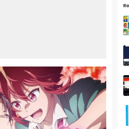
Re
top Windows 10: Solusi Terbaik Untuk Kebutuhan Komputasi Anda
s Android
ptop Windows 7
roid: Aplikasi Kamera Terbaik Untuk Android
indows 10
a Pemersatu Bangsa
 Universal: Solusi Praktis Untuk Kendaraan Anda
a: Cara Mudah Membuat Dan Menyimpan Foto Grup Whatsapp
ivasi Windows 10
us Panggilan Di Ig