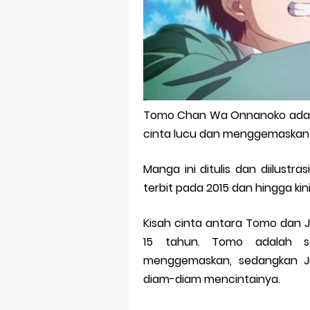
Bitcoin Mine
Pp Wa Coupl
Cara Mengec
Simpan Profi
Tomo Chan Wa Onnanoko adala
Aplikasi Toge
cinta lucu dan menggemaskan 
Siap Video Ca
Manga ini ditulis dan diilustra
terbit pada 2015 dan hingga kin
Kisah cinta antara Tomo dan Ju
15 tahun. Tomo adalah 
menggemaskan, sedangkan Ju
diam-diam mencintainya.