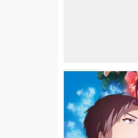
Aplikasi Lap
Harga Airpod
Kelebihan La
Dazz Cam And
Pengertian W
Link Grup W
Power Window
Foto Grup W
Cara Cek Akt
Cara Menghap