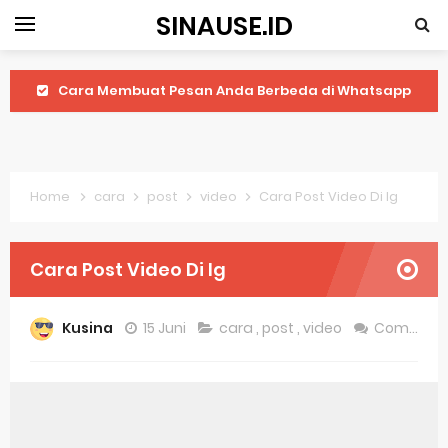
SINAUSE.ID
Cara Membuat Pesan Anda Berbeda di Whatsapp
Youtube Android 4.4 2: Cara Memutar Video Secara Mudah
Windows Server 2016: Mengenal Lebih Dekat Fitur Terbarunya
Home
cara
post
video
Cara Post Video Di Ig
Application Vnd Android Package Archive: Semua Yang Perlu Diketahui
Harga Laptop Acer Windows 10
Cara Post Video Di Ig
Keytweak Windows 10
Kusina
15 Juni
cara
,
post
,
video
Comment
Cara Menginstal Windows 11
Spesifikasi Windows 10
Android Waves Gbwhatsapp: A Better Choice For Messaging App