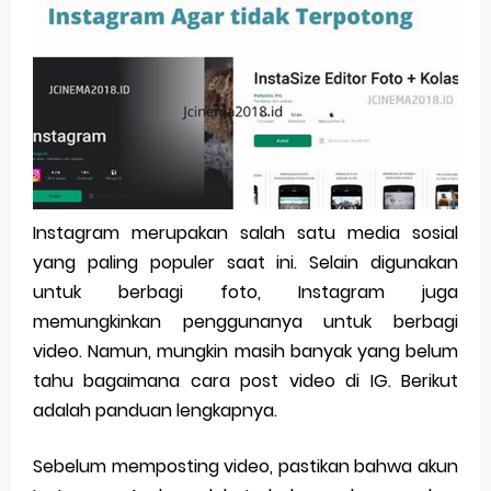
Pp Wa Couple Pasangan: Cara Terbaik Untuk Menjaga Hubungan
Cara Mengecek Windows Ori
Simpan Profil Ig Dengan Mudah
Aplikasi Togel Android: Solusi Praktis Untuk Pecinta Togel
Siap Video Call, tapi Download Aplikasinya Dulu, Abangku
Instagram merupakan salah satu media sosial
yang paling populer saat ini. Selain digunakan
Wednesday, 5 August
untuk berbagi foto, Instagram juga
memungkinkan penggunanya untuk berbagi
video. Namun, mungkin masih banyak yang belum
tahu bagaimana cara post video di IG. Berikut
adalah panduan lengkapnya.
Sebelum memposting video, pastikan bahwa akun