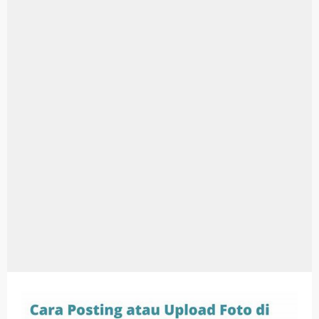
Aplikasi Laptop Windows 10: Solusi Terbaik Untuk Kebutuhan Komputasi Anda
Harga Airpods Android
Kelebihan Laptop Windows 7
Dazz Cam Android: Aplikasi Kamera Terbaik Untuk Android
Pengertian Windows 10
Link Grup Wa Pemersatu Bangsa
Power Window Universal: Solusi Praktis Untuk Kendaraan Anda
Foto Grup Wa: Cara Mudah Membuat Dan Menyimpan Foto Grup Whatsapp
Cara Cek Aktivasi Windows 10
Cara Menghapus Panggilan Di Ig
Bitcoin Miner Android: Apa Itu Dan Bagaimana Cara Menggunakannya