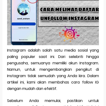
Pp Wa Couple Pasangan: Cara Terbaik Untuk Menjaga Hubungan
Cara Mengecek Windows Ori
Simpan Profil Ig Dengan Mudah
Aplikasi Togel Android: Solusi Praktis Untuk Pecinta Togel
Siap Video Call, tapi Download Aplikasinya Dulu, Abangku
Instagram adalah salah satu media sosial yang
paling populer saat ini. Dari selebriti hingga
Sunday, 9 August
pengusaha, semuanya memiliki akun Instagram.
Namun, untuk mengembangkan pengikut di
Instagram tidak semudah yang Anda kira. Dalam
artikel ini, kami akan membahas cara follow IG
dengan mudah dan efektif.
Sebelum Anda memulai, pastikan untuk