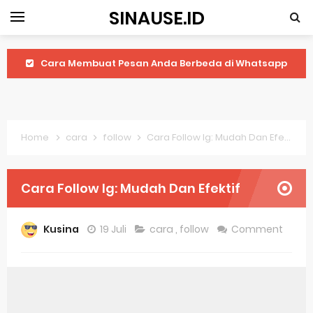
SINAUSE.ID
Cara Membuat Pesan Anda Berbeda di Whatsapp
Youtube Android 4.4 2: Cara Memutar Video Secara Mudah
Windows Server 2016: Mengenal Lebih Dekat Fitur Terbarunya
Home
cara
follow
Cara Follow Ig: Mudah Dan Efektif
Application Vnd Android Package Archive: Semua Yang Perlu Diketahui
Harga Laptop Acer Windows 10
Cara Follow Ig: Mudah Dan Efektif
Keytweak Windows 10
Kusina
19 Juli
cara
,
follow
Comment
Cara Menginstal Windows 11
Spesifikasi Windows 10
Android Waves Gbwhatsapp: A Better Choice For Messaging App