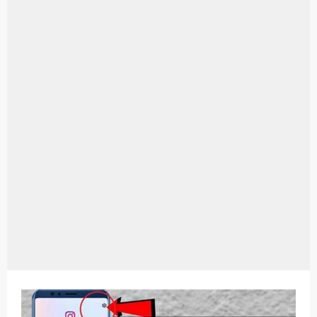
Aplikasi Laptop Windows 10: Solusi Terbaik Untuk Kebutuhan Komputasi Anda
Harga Airpods Android
Kelebihan Laptop Windows 7
Dazz Cam Android: Aplikasi Kamera Terbaik Untuk Android
Pengertian Windows 10
Link Grup Wa Pemersatu Bangsa
Power Window Universal: Solusi Praktis Untuk Kendaraan Anda
Foto Grup Wa: Cara Mudah Membuat Dan Menyimpan Foto Grup Whatsapp
Cara Cek Aktivasi Windows 10
Cara Menghapus Panggilan Di Ig
Bitcoin Miner Android: Apa Itu Dan Bagaimana Cara Menggunakannya