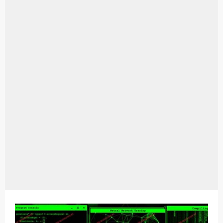
Aplikasi Laptop Windows 10: Solusi Terbaik Untuk Kebutuhan Komputasi Anda
Harga Airpods Android
Kelebihan Laptop Windows 7
Dazz Cam Android: Aplikasi Kamera Terbaik Untuk Android
Pengertian Windows 10
Link Grup Wa Pemersatu Bangsa
Power Window Universal: Solusi Praktis Untuk Kendaraan Anda
Foto Grup Wa: Cara Mudah Membuat Dan Menyimpan Foto Grup Whatsapp
Cara Cek Aktivasi Windows 10
Cara Menghapus Panggilan Di Ig
Bitcoin Miner Android: Apa Itu Dan Bagaimana Cara Menggunakannya