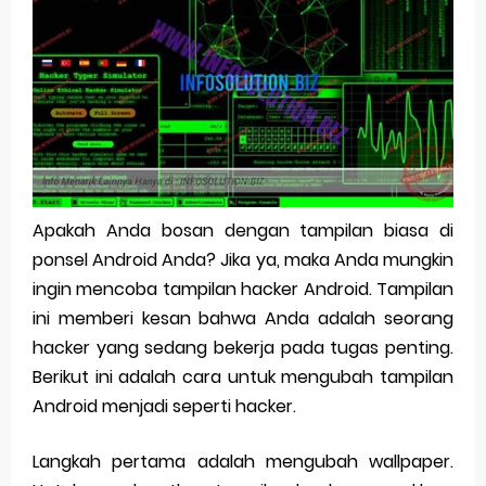
Pp Wa Couple Pasangan: Cara Terbaik Untuk Menjaga Hubungan
Cara Mengecek Windows Ori
Simpan Profil Ig Dengan Mudah
Aplikasi Togel Android: Solusi Praktis Untuk Pecinta Togel
Siap Video Call, tapi Download Aplikasinya Dulu, Abangku
Apakah Anda bosan dengan tampilan biasa di
ponsel Android Anda? Jika ya, maka Anda mungkin
Thursday, 6 August
ingin mencoba tampilan hacker Android. Tampilan
ini memberi kesan bahwa Anda adalah seorang
hacker yang sedang bekerja pada tugas penting.
Berikut ini adalah cara untuk mengubah tampilan
Android menjadi seperti hacker.
Langkah pertama adalah mengubah wallpaper.