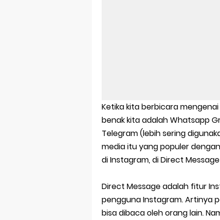
Aplikasi Lap
Harga Airpod
Kelebihan La
Dazz Cam And
Pengertian W
Ketika kita berbicara mengenai
Link Grup W
benak kita adalah Whatsapp Gr
Telegram (lebih sering digunaka
Power Window
media itu yang populer denga
di Instagram, di Direct Messag
Foto Grup W
Cara Cek Akt
Direct Message adalah fitur I
pengguna Instagram. Artinya 
Cara Menghap
bisa dibaca oleh orang lain. Na