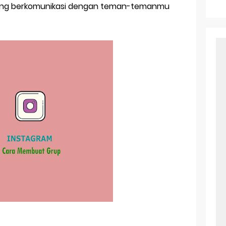
r Android: Apa Itu Dan Bagaimana Cara Menggunakannya
ing berkomunikasi dengan teman-temanmu
e Pasangan: Cara Terbaik Untuk Menjaga Hubungan
ek Windows Ori
l Ig Dengan Mudah
l Android: Solusi Praktis Untuk Pecinta Togel
ll, tapi Download Aplikasinya Dulu, Abangku