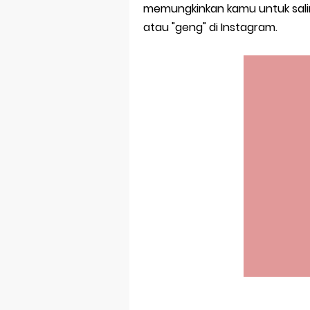
Bitcoin Mine
memungkinkan kamu untuk sal
atau "geng" di Instagram.
Pp Wa Coupl
Cara Mengec
Simpan Profi
Aplikasi Toge
Siap Video Ca