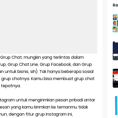
Re
top Windows 10: Solusi Terbaik Untuk Kebutuhan Komputasi Anda
s Android
ptop Windows 7
roid: Aplikasi Kamera Terbaik Untuk Android
indows 10
 Grup Chat, mungkin yang terlintas dalam
a Pemersatu Bangsa
up, Grup Chat Line, Grup Facebook, dan Grup
n untuk bisnis, sih). Tak hanya beberapa sosial
 Universal: Solusi Praktis Untuk Kendaraan Anda
n grup chatnya. Kamu bisa membuat grup chat
e tepatnya.
a: Cara Mudah Membuat Dan Menyimpan Foto Grup Whatsapp
ivasi Windows 10
nstagram untuk mengirimkan pesan pribadi antar
pesan yang kamu kirimkan ke temanmu tidak
us Panggilan Di Ig
mun, dengan fitur grup Instagram ini,