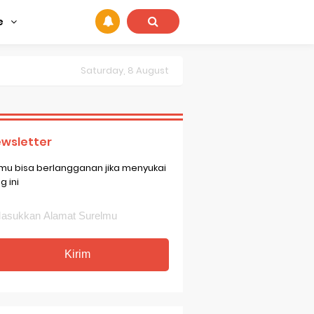
e
Saturday, 8 August
wsletter
mu bisa berlangganan jika menyukai
g ini