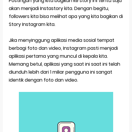
Postingan yang kita bagikan ke story ini tentu saja
akan menjadi Instastory kita. Dengan begitu,
Simpan Profil Ig Dengan Mudah
followers kita bisa melihat apa yang kita bagikan di
Story Instagram kita.
Aplikasi Togel Android: Solusi Praktis Untuk Pecinta Togel
Siap Video Call, tapi Download Aplikasinya Dulu, Abangku
Jika menyinggung aplikasi media sosial tempat
berbagi foto dan video, Instagram pasti menjadi
Cara Membuat Pesan Anda Berbeda di Whatsapp
aplikasi pertama yang muncul di kepala kita.
Thursday, 6 August
Memang betul, aplikasi yang saat ini saat ini telah
diunduh lebih dari 1 miliar pengguna ini sangat
identik dengan foto dan video.