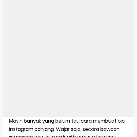
Aplikasi Laptop Windows 10: Solusi Terbaik Untuk Kebutuhan Komputasi Anda
Harga Airpods Android
Kelebihan Laptop Windows 7
Dazz Cam Android: Aplikasi Kamera Terbaik Untuk Android
Pengertian Windows 10
Link Grup Wa Pemersatu Bangsa
Power Window Universal: Solusi Praktis Untuk Kendaraan Anda
Foto Grup Wa: Cara Mudah Membuat Dan Menyimpan Foto Grup Whatsapp
Cara Cek Aktivasi Windows 10
Masih banyak yang belum tau cara membuat bio
Cara Menghapus Panggilan Di Ig
Instagram panjang. Wajar saja, secara bawaan,
Bitcoin Miner Android: Apa Itu Dan Bagaimana Cara Menggunakannya