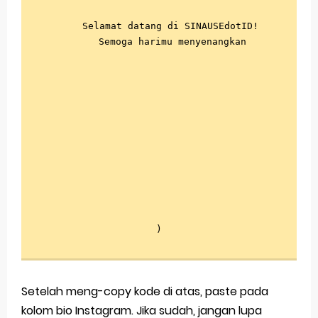
⠀

⠀⠀⠀⠀Selamat datang di SINAUSEdotID! 

  ⠀⠀⠀Semoga harimu menyenangkan 

  ⠀⠀⠀⠀⠀⠀⠀⠀⠀⠀

⠀

⠀

⠀

⠀

⠀

⠀

⠀⠀

⠀

⠀

⠀

)
Setelah meng-copy kode di atas, paste pada
kolom bio Instagram. Jika sudah, jangan lupa