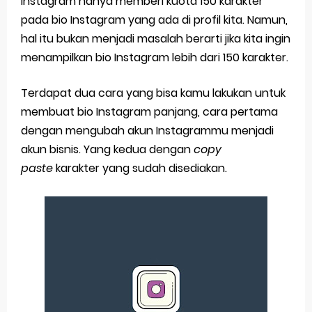
Instagram hanya memberi kuota 150 karakter
pada bio Instagram yang ada di profil kita. Namun,
Pp Wa Couple Pasangan: Cara Terbaik Untuk Menjaga Hubungan
hal itu bukan menjadi masalah berarti jika kita ingin
Cara Mengecek Windows Ori
menampilkan bio Instagram lebih dari 150 karakter.
Simpan Profil Ig Dengan Mudah
Terdapat dua cara yang bisa kamu lakukan untuk
membuat bio Instagram panjang, cara pertama
Aplikasi Togel Android: Solusi Praktis Untuk Pecinta Togel
dengan mengubah akun Instagrammu menjadi
Siap Video Call, tapi Download Aplikasinya Dulu, Abangku
akun bisnis. Yang kedua dengan
copy
paste
karakter yang sudah disediakan.
Thursday, 6 August