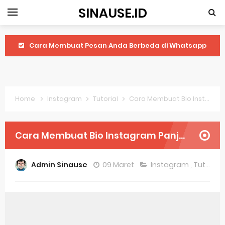
SINAUSE.ID
Cara Membuat Pesan Anda Berbeda di Whatsapp
Youtube Android 4.4 2: Cara Memutar Video Secara Mudah
Windows Server 2016: Mengenal Lebih Dekat Fitur Terbarunya
Home
Instagram
Tutorial
Cara Membuat Bio Instagram Panjang
Application Vnd Android Package Archive: Semua Yang Perlu Diketahui
Harga Laptop Acer Windows 10
Cara Membuat Bio Instagram Panjang
Keytweak Windows 10
Admin Sinause
09 Maret
Instagram
,
Tutorial
Cara Menginstal Windows 11
Spesifikasi Windows 10
Android Waves Gbwhatsapp: A Better Choice For Messaging App