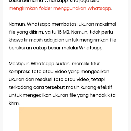
sosial bernama Whatsapp. Kita juga bisa
mengirimkan folder menggunakan Whatsapp
.
Cara Mengecek Windows Ori
Simpan Profil Ig Dengan Mudah
Namun, Whatsapp membatasi ukuran maksimal
file yang dikirim, yaitu 16 MB. Namun, tidak perlu
Aplikasi Togel Android: Solusi Praktis Untuk Pecinta Togel
khawatir masih ada jalan untuk mengirimkan file
Siap Video Call, tapi Download Aplikasinya Dulu, Abangku
berukuran cukup besar melalui Whatsapp.
Cara Membuat Pesan Anda Berbeda di Whatsapp
Saturday, 8 August
Meskipun Whatsapp sudah memiliki fitur
kompress foto atau video yang mengecilkan
ukuran dan resolusi foto atau video, tetapi
terkadang cara tersebut masih kurang efektif
untuk mengecilkan ukuran file yang hendak kita
kirim.