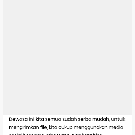
Harga Airpods Android
Kelebihan Laptop Windows 7
Dazz Cam Android: Aplikasi Kamera Terbaik Untuk Android
Pengertian Windows 10
Link Grup Wa Pemersatu Bangsa
Power Window Universal: Solusi Praktis Untuk Kendaraan Anda
Foto Grup Wa: Cara Mudah Membuat Dan Menyimpan Foto Grup Whatsapp
Cara Cek Aktivasi Windows 10
Cara Menghapus Panggilan Di Ig
Dewasa ini, kita semua sudah serba mudah, untuik
Bitcoin Miner Android: Apa Itu Dan Bagaimana Cara Menggunakannya
mengirimkan file, kita cukup menggunakan media
Pp Wa Couple Pasangan: Cara Terbaik Untuk Menjaga Hubungan