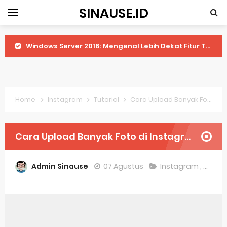
SINAUSE.ID
Windows Server 2016: Mengenal Lebih Dekat Fitur Terbarunya
Application Vnd Android Package Archive: Semua Yang Perlu Diketahui
Harga Laptop Acer Windows 10
Home
Instagram
Tutorial
Cara Upload Banyak Foto di Instagram Tanpa Terpotong
Keytweak Windows 10
Cara Menginstal Windows 11
Cara Upload Banyak Foto di Instagram Tanpa Terpotong
Spesifikasi Windows 10
Admin Sinause
07 Agustus
Instagram
,
Tutori
Android Waves Gbwhatsapp: A Better Choice For Messaging App
Aplikasi Laptop Windows 10: Solusi Terbaik Untuk Kebutuhan Komputasi Anda
Harga Airpods Android