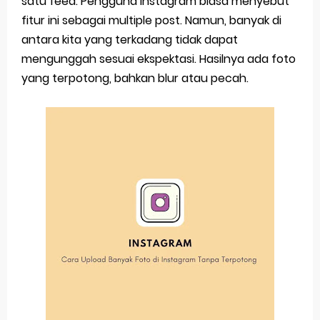
satu feed. Pengguna Instagram biasa menyebut
fitur ini sebagai multiple post. Namun, banyak di
Simpan Profil Ig Dengan Mudah
antara kita yang terkadang tidak dapat
Aplikasi Togel Android: Solusi Praktis Untuk Pecinta Togel
mengunggah sesuai ekspektasi. Hasilnya ada foto
yang terpotong, bahkan blur atau pecah.
Siap Video Call, tapi Download Aplikasinya Dulu, Abangku
Cara Membuat Pesan Anda Berbeda di Whatsapp
Youtube Android 4.4 2: Cara Memutar Video Secara Mudah
Thursday, 6 August