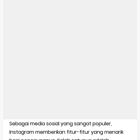
Pengertian Windows 10
Link Grup Wa Pemersatu Bangsa
Power Window Universal: Solusi Praktis Untuk Kendaraan Anda
Foto Grup Wa: Cara Mudah Membuat Dan Menyimpan Foto Grup Whatsapp
Cara Cek Aktivasi Windows 10
Cara Menghapus Panggilan Di Ig
Bitcoin Miner Android: Apa Itu Dan Bagaimana Cara Menggunakannya
Pp Wa Couple Pasangan: Cara Terbaik Untuk Menjaga Hubungan
Cara Mengecek Windows Ori
Sebagai media sosial yang sangat populer,
Simpan Profil Ig Dengan Mudah
Instagram memberikan fitur-fitur yang menarik
Aplikasi Togel Android: Solusi Praktis Untuk Pecinta Togel