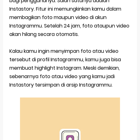
bagi penggunanya. Salah satunya adalah
Instastory. Fitur ini memungkinkan kamu dalam
Siap Video Call, tapi Download Aplikasinya Dulu, Abangku
membagikan foto maupun video di akun
Cara Membuat Pesan Anda Berbeda di Whatsapp
Instagrammu. Setelah 24 jam, foto ataupun video
akan hilang secara otomatis.
Youtube Android 4.4 2: Cara Memutar Video Secara Mudah
Windows Server 2016: Mengenal Lebih Dekat Fitur Terbarunya
Kalau kamu ingin menyimpan foto atau video
tersebut di profil Instagrammu, kamu juga bisa
Application Vnd Android Package Archive: Semua Yang Perlu Diketahui
membuat highlight Instagram. Meski demikian,
sebenarnya foto atau video yang kamu jadi
Thursday, 6 August
Instastory tersimpan di arsip Instagrammu.