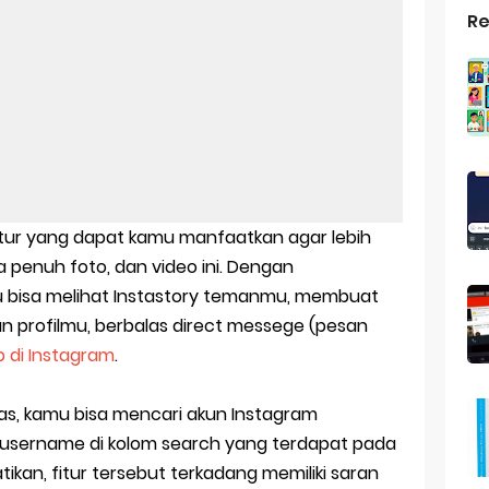
Re
top Windows 10: Solusi Terbaik Untuk Kebutuhan Komputasi Anda
s Android
ptop Windows 7
roid: Aplikasi Kamera Terbaik Untuk Android
indows 10
itur yang dapat kamu manfaatkan agar lebih
a Pemersatu Bangsa
a penuh foto, dan video ini. Dengan
 bisa melihat Instastory temanmu, membuat
 Universal: Solusi Praktis Untuk Kendaraan Anda
n profilmu, berbalas direct messege (pesan
 di Instagram
.
a: Cara Mudah Membuat Dan Menyimpan Foto Grup Whatsapp
ivasi Windows 10
atas, kamu bisa mencari akun Instagram
username di kolom search yang terdapat pada
us Panggilan Di Ig
ikan, fitur tersebut terkadang memiliki saran