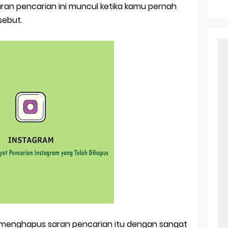
r Android: Apa Itu Dan Bagaimana Cara Menggunakannya
aran pencarian ini muncul ketika kamu pernah
sebut.
e Pasangan: Cara Terbaik Untuk Menjaga Hubungan
ek Windows Ori
l Ig Dengan Mudah
l Android: Solusi Praktis Untuk Pecinta Togel
ll, tapi Download Aplikasinya Dulu, Abangku
a menghapus saran pencarian itu dengan sangat