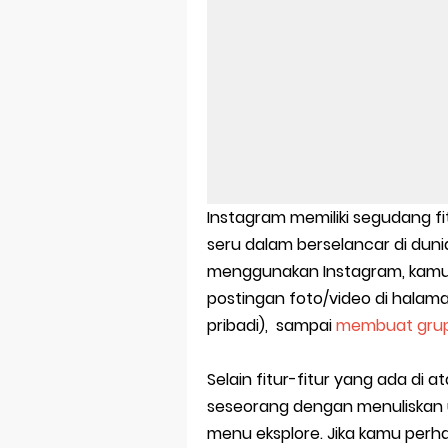
Aplikasi Lap
Harga Airpod
Kelebihan La
Dazz Cam And
Pengertian W
Instagram memiliki segudang f
Link Grup W
seru dalam berselancar di duni
menggunakan Instagram, kamu
Power Window
postingan foto/video di halama
pribadi), sampai
membuat grup
Foto Grup W
Cara Cek Akt
Selain fitur-fitur yang ada di 
seseorang dengan menuliskan 
Cara Menghap
menu eksplore. Jika kamu perhat