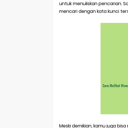
Bitcoin Mine
untuk menuliskan pencarian. S
mencari dengan kata kunci ter
Pp Wa Coupl
Cara Mengec
Simpan Profi
Aplikasi Toge
Siap Video Ca
Meski demikian, kamu juga bis