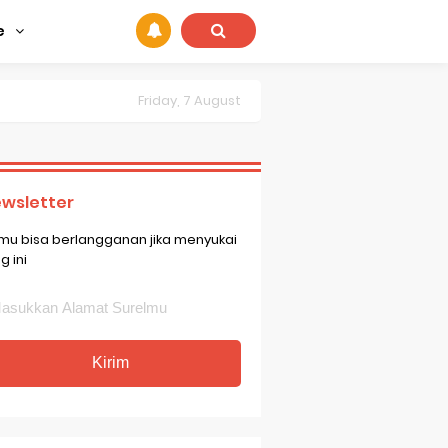
e
Friday, 7 August
wsletter
mu bisa berlangganan jika menyukai
g ini