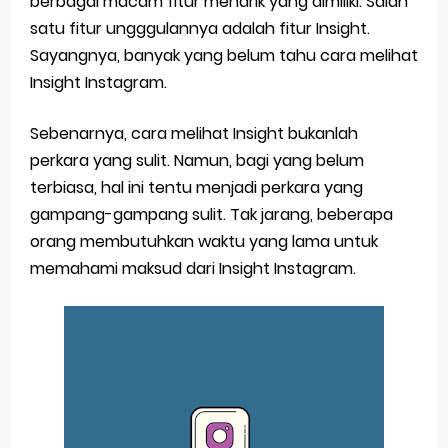
berbagai macam fitur menarik yang dimiliki. Salah
satu fitur ungggulannya adalah fitur Insight.
Pp Wa Couple Pasangan: Cara Terbaik Untuk Menjaga Hubungan
Sayangnya, banyak yang belum tahu cara melihat
Cara Mengecek Windows Ori
Insight Instagram.
Simpan Profil Ig Dengan Mudah
Sebenarnya, cara melihat Insight bukanlah
perkara yang sulit. Namun, bagi yang belum
Aplikasi Togel Android: Solusi Praktis Untuk Pecinta Togel
terbiasa, hal ini tentu menjadi perkara yang
Siap Video Call, tapi Download Aplikasinya Dulu, Abangku
gampang-gampang sulit. Tak jarang, beberapa
orang membutuhkan waktu yang lama untuk
Friday, 7 August
memahami maksud dari Insight Instagram.