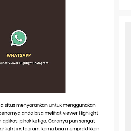
e Pasangan: Cara Terbaik Untuk Menjaga Hubungan
ek Windows Ori
l Ig Dengan Mudah
l Android: Solusi Praktis Untuk Pecinta Togel
ll, tapi Download Aplikasinya Dulu, Abangku
t Pesan Anda Berbeda di Whatsapp
rapa situs menyarankan untuk menggunakan
ebenarnya anda bisa melihat viewer Highlight
plikasi pihak ketiga. Caranya pun sangat
ighlight instagram, kamu bisa mempraktikkan