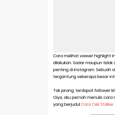
Harga Airpod
Kelebihan La
Dazz Cam And
Pengertian W
Link Grup W
Cara melihat
viewer
highlight 
Power Window
dilakukan. Sadar maupun tidak 
penting di Instagram. Sebuah a
Foto Grup W
tergantung seberapa besar inte
Cara Cek Akt
Tak jarang, terdapat
follower
k
Cara Menghap
Oiya, aku pernah menulis cara 
yang berjudul
Cara Cek Stalker
Bitcoin Mine