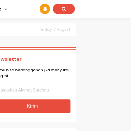
e
Friday, 7 August
wsletter
mu bisa berlangganan jika menyukai
g ini