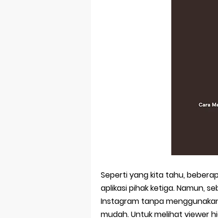
Pp Wa Coupl
Cara Mengec
Simpan Profi
Aplikasi Toge
Siap Video Ca
Cara Membua
Seperti yang kita tahu, bebe
aplikasi pihak ketiga. Namun, s
Instagram tanpa menggunakan a
mudah. Untuk melihat viewer h