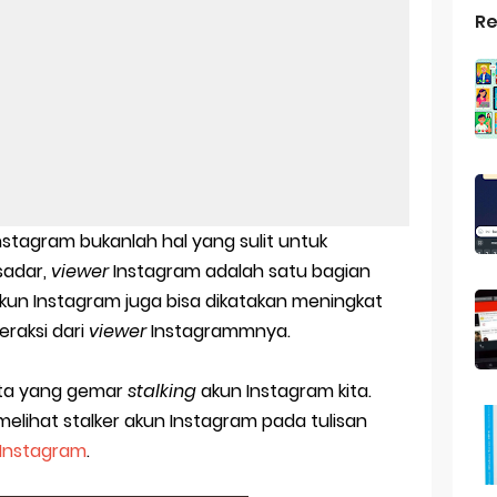
Re
s Android
ptop Windows 7
roid: Aplikasi Kamera Terbaik Untuk Android
indows 10
a Pemersatu Bangsa
Instagram bukanlah hal yang sulit untuk
 Universal: Solusi Praktis Untuk Kendaraan Anda
sadar,
viewer
Instagram adalah satu bagian
kun Instagram juga bisa dikatakan meningkat
a: Cara Mudah Membuat Dan Menyimpan Foto Grup Whatsapp
raksi dari
viewer
Instagrammnya.
ivasi Windows 10
ita yang gemar
stalking
akun Instagram kita.
us Panggilan Di Ig
melihat stalker akun Instagram pada tulisan
 Instagram
.
r Android: Apa Itu Dan Bagaimana Cara Menggunakannya