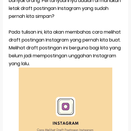
banyak orang. Pertanyaannya adalah di manakah
Aplikasi Togel Android: Solusi Praktis Untuk Pecinta Togel
letak draft postingan Instagram yang sudah
Siap Video Call, tapi Download Aplikasinya Dulu, Abangku
pernah kita simpan?
Cara Membuat Pesan Anda Berbeda di Whatsapp
Pada tulisan ini, kita akan membahas cara melihat
Youtube Android 4.4 2: Cara Memutar Video Secara Mudah
draft postingan Instagram yang pernah kita buat.
Melihat draft postingan ini berguna bagi kita yang
Windows Server 2016: Mengenal Lebih Dekat Fitur Terbarunya
belum jadi mempostingan unggahan Instagram
Thursday, 6 August
yang lalu.