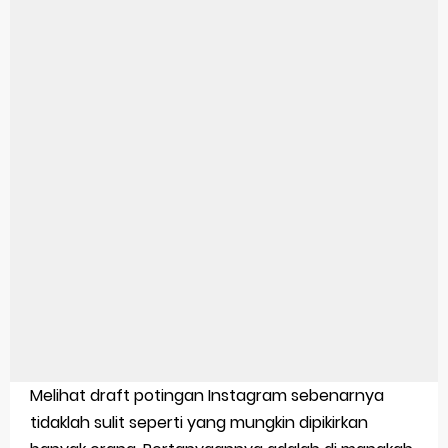
Pengertian Windows 10
Link Grup Wa Pemersatu Bangsa
Power Window Universal: Solusi Praktis Untuk Kendaraan Anda
Foto Grup Wa: Cara Mudah Membuat Dan Menyimpan Foto Grup Whatsapp
Cara Cek Aktivasi Windows 10
Cara Menghapus Panggilan Di Ig
Bitcoin Miner Android: Apa Itu Dan Bagaimana Cara Menggunakannya
Pp Wa Couple Pasangan: Cara Terbaik Untuk Menjaga Hubungan
Cara Mengecek Windows Ori
Melihat draft potingan Instagram sebenarnya
Simpan Profil Ig Dengan Mudah
tidaklah sulit seperti yang mungkin dipikirkan